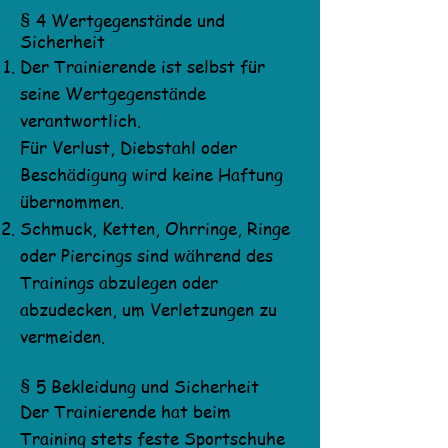
§ 4 Wertgegenstände und
Sicherheit
Der Trainierende ist selbst für
seine Wertgegenstände
verantwortlich.
Für Verlust, Diebstahl oder
Beschädigung wird keine Haftung
übernommen.
Schmuck, Ketten, Ohrringe, Ringe
oder Piercings sind während des
Trainings abzulegen oder
abzudecken, um Verletzungen zu
vermeiden.
§ 5 Bekleidung und Sicherheit
Der Trainierende hat beim
Training stets feste Sportschuhe