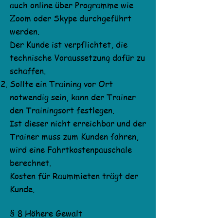
auch online über Programme wie
Zoom oder Skype durchgeführt
werden.
Der Kunde ist verpflichtet, die
technische Voraussetzung dafür zu
schaffen.
Sollte ein Training vor Ort
notwendig sein, kann der Trainer
den Trainingsort festlegen.
Ist dieser nicht erreichbar und der
Trainer muss zum Kunden fahren,
wird eine Fahrtkostenpauschale
berechnet.
Kosten für Raummieten trägt der
Kunde.
§ 8 Höhere Gewalt