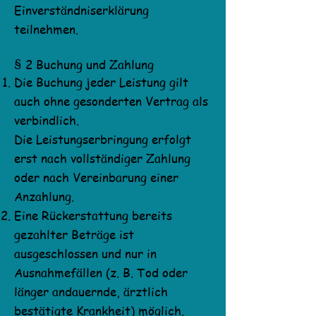
Einverständniserklärung
teilnehmen.
§ 2 Buchung und Zahlung
Die Buchung jeder Leistung gilt
auch ohne gesonderten Vertrag als
verbindlich.
Die Leistungserbringung erfolgt
erst nach vollständiger Zahlung
oder nach Vereinbarung einer
Anzahlung.
Eine Rückerstattung bereits
gezahlter Beträge ist
ausgeschlossen und nur in
Ausnahmefällen (z. B. Tod oder
länger andauernde, ärztlich
bestätigte Krankheit) möglich.