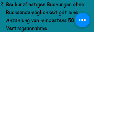
Bei kurzfristigen Buchungen ohne
Rücksendemöglichkeit gilt eine
Anzahlung von mindestens 50 % als
Vertragsannahme.
Für Buchungen jeder Art gilt ein
kostenfreies Rücktrittsrecht bis
30 Tage vor Termin.
Danach können bis zu 50 % der
vereinbarten Summe berechnet
werden.
Bei einer Stornierung bis fünf
Tage vor dem Termin wird der
volle Betrag fällig.
Der Grund der Stornierung ist
dabei unerheblich (Ausnahme: Tod
des Vertragspartners).