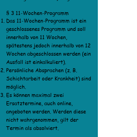
§ 3 11-Wochen-Programm
Das 11-Wochen-Programm ist ein
geschlossenes Programm und soll
innerhalb von 11 Wochen,
spätestens jedoch innerhalb von 12
Wochen abgeschlossen werden (ein
Ausfall ist einkalkuliert).
Persönliche Absprachen (z. B.
Schichtarbeit oder Krankheit) sind
möglich.
Es können maximal zwei
Ersatztermine, auch online,
angeboten werden. Werden diese
nicht wahrgenommen, gilt der
Termin als absolviert.