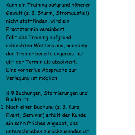
Kann ein Training aufgrund höherer
Gewalt (z. B. Sturm, Stromausfall)
nicht stattfinden, wird ein
Ersatztermin vereinbart.
Fällt das Training aufgrund
schlechten Wetters aus, nachdem
der Trainer bereits angereist ist,
gilt der Termin als absolviert.
Eine vorherige Absprache zur
Verlegung ist möglich.
§ 9 Buchungen, Stornierungen und
Rücktritt
Nach einer Buchung (z. B. Kurs,
Event, Seminar) erhält der Kunde
ein schriftliches Angebot, das
unterschrieben zurückzusenden ist.