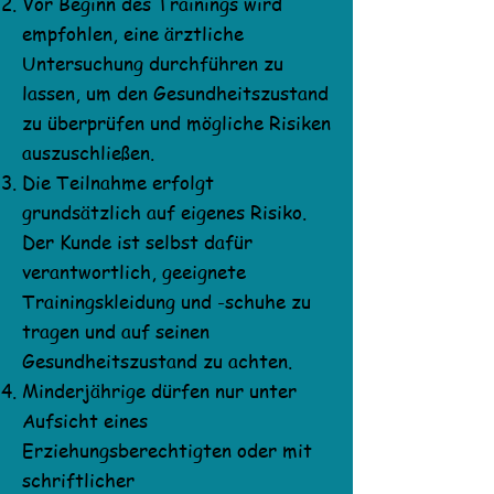
Vor Beginn des Trainings wird
empfohlen, eine ärztliche
Untersuchung durchführen zu
lassen, um den Gesundheitszustand
zu überprüfen und mögliche Risiken
auszuschließen.
Die Teilnahme erfolgt
grundsätzlich auf eigenes Risiko.
Der Kunde ist selbst dafür
verantwortlich, geeignete
Trainingskleidung und -schuhe zu
tragen und auf seinen
Gesundheitszustand zu achten.
Minderjährige dürfen nur unter
Aufsicht eines
Erziehungsberechtigten oder mit
schriftlicher