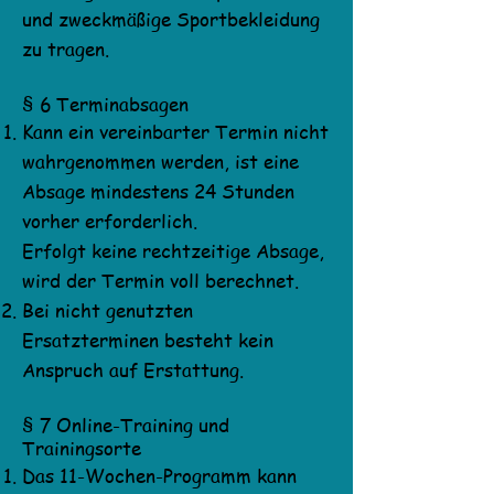
und zweckmäßige Sportbekleidung
zu tragen.
§ 6 Terminabsagen
Kann ein vereinbarter Termin nicht
wahrgenommen werden, ist eine
Absage mindestens 24 Stunden
vorher erforderlich.
Erfolgt keine rechtzeitige Absage,
wird der Termin voll berechnet.
Bei nicht genutzten
Ersatzterminen besteht kein
Anspruch auf Erstattung.
§ 7 Online-Training und
Trainingsorte
Das 11-Wochen-Programm kann