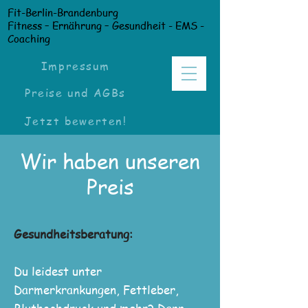
Fit-Berlin-Brandenburg
Fitness – Ernährung – Gesundheit - EMS -
Coaching
Impressum
Preise und AGBs
Jetzt bewerten!
Wir haben unseren
Preis
Gesundheitsberatung:
Du leidest unter
Darmerkrankungen, Fettleber,