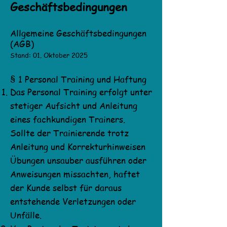
Geschäftsbedingungen
Allgemeine Geschäftsbedingungen
(AGB)
Stand: 01. Oktober 2025
§ 1 Personal Training und Haftung
Das Personal Training erfolgt unter
stetiger Aufsicht und Anleitung
eines fachkundigen Trainers.
Sollte der Trainierende trotz
Anleitung und Korrekturhinweisen
Übungen unsauber ausführen oder
Anweisungen missachten, haftet
der Kunde selbst für daraus
entstehende Verletzungen oder
Unfälle.