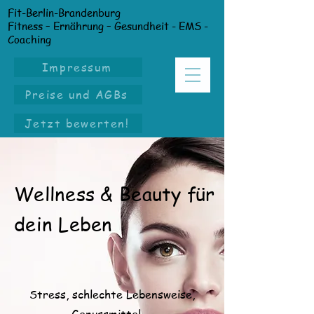
Fit-Berlin-Brandenburg
Fitness – Ernährung – Gesundheit - EMS -
Coaching
Impressum
Preise und AGBs
Jetzt bewerten!
Wellness & Beauty für
dein Leben
Stress, schlechte Lebensweise,