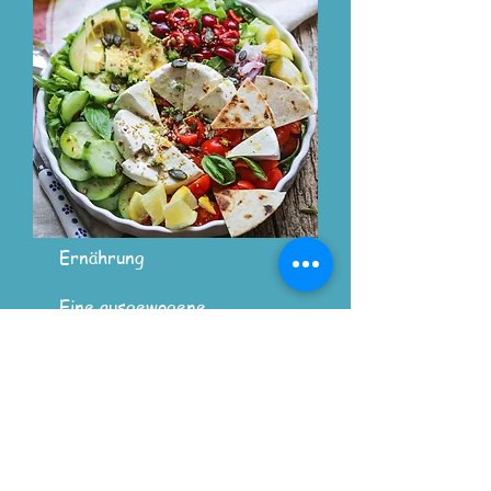
Ernährung
Eine ausgewogene
Ernährung ist eine
wichtige Grundlage für
Gesundheit, Energie und
Lebensqualität. Doch im
Alltag fällt es oft schwer,
den Überblick zu behalten