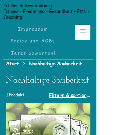
Fit-Berlin-Brandenburg
Fitness – Ernährung – Gesundheit - EMS -
Coaching
Impressum
Preise und AGBs
Jetzt bewerten!
Start
Nachhaltige Sauberkeit
Nachhaltige Sauberkeit
1 Produkt
Filtern & sortieren